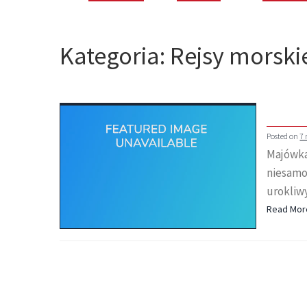
Kategoria:
Rejsy morski
Posted on
7
Majówka
niesamo
urokliwy
Read Mor