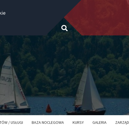
kie
TÓW / USŁUGI
BAZA NOCLEGOWA
KURSY
GALERIA
ZARZĄD