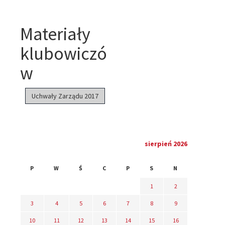
Materiały
klubowiczó
w
Uchwały Zarządu 2017
sierpień 2026
P
W
Ś
C
P
S
N
1
2
3
4
5
6
7
8
9
10
11
12
13
14
15
16