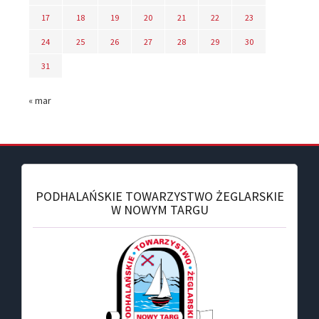
17
18
19
20
21
22
23
24
25
26
27
28
29
30
31
« mar
PODHALAŃSKIE TOWARZYSTWO ŻEGLARSKIE
W NOWYM TARGU